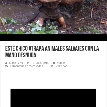
Este chico atrapa animales salvajes con la
mano desnuda
Julian Parra
12 junio, 2015
Videos
en
Comentarios desactivados
550 Views
Este
chico
atrapa
animales
salvajes
con
la
mano
desnuda