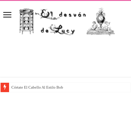
Córtate El Cabello Al Estilo Bob