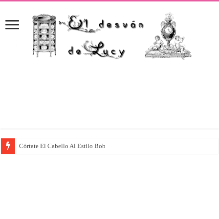
Córtate El Cabello Al Estilo Bob