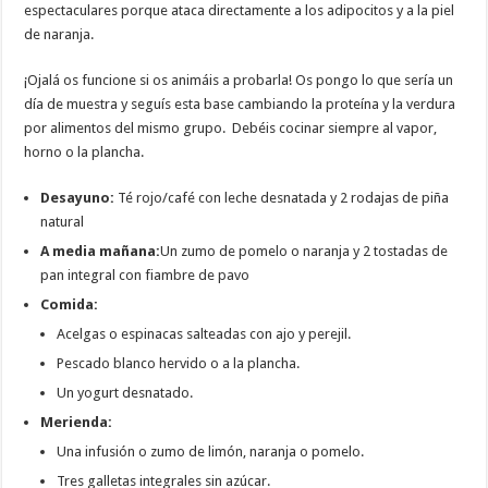
espectaculares porque ataca directamente a los adipocitos y a la piel
de naranja.
¡Ojalá os funcione si os animáis a probarla! Os pongo lo que sería un
día de muestra y seguís esta base cambiando la proteína y la verdura
por alimentos del mismo grupo. Debéis cocinar siempre al vapor,
horno o la plancha.
Desayuno:
Té rojo/café con leche desnatada y 2 rodajas de piña
natural
A media mañana:
Un zumo de pomelo o naranja y 2 tostadas de
pan integral con fiambre de pavo
Comida:
Acelgas o espinacas salteadas con ajo y perejil.
Pescado blanco hervido o a la plancha.
Un yogurt desnatado.
Merienda:
Una infusión o zumo de limón, naranja o pomelo.
Tres galletas integrales sin azúcar.