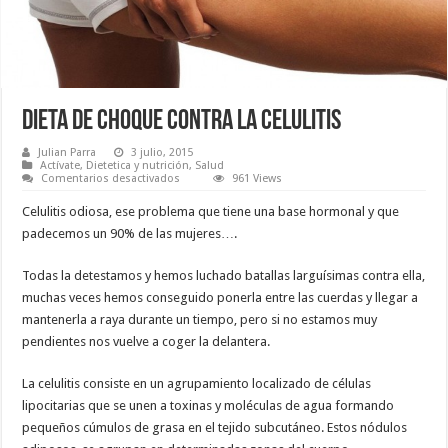
Dieta de choque contra la celulitis
Julian Parra
3 julio, 2015
Actívate
,
Dietetica y nutrición
,
Salud
en
Comentarios desactivados
961 Views
Dieta
de
Celulitis odiosa, ese problema que tiene una base hormonal y que
choque
contra
padecemos un 90% de las mujeres….
la
celulitis
Todas la detestamos y hemos luchado batallas larguísimas contra ella,
muchas veces hemos conseguido ponerla entre las cuerdas y llegar a
mantenerla a raya durante un tiempo, pero si no estamos muy
pendientes nos vuelve a coger la delantera.
La celulitis consiste en un agrupamiento localizado de células
lipocitarias que se unen a toxinas y moléculas de agua formando
pequeños cúmulos de grasa en el tejido subcutáneo. Estos nódulos