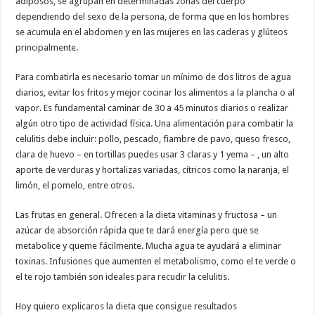
adiposos, se agrupan en determinadas zonas del cuerpo
dependiendo del sexo de la persona, de forma que en los hombres
se acumula en el abdomen y en las mujeres en las caderas y glúteos
principalmente.
Para combatirla es necesario tomar un mínimo de dos litros de agua
diarios, evitar los fritos y mejor cocinar los alimentos a la plancha o al
vapor. Es fundamental caminar de 30 a 45 minutos diarios o realizar
algún otro tipo de actividad física. Una alimentación para combatir la
celulitis debe incluir: pollo, pescado, fiambre de pavo, queso fresco,
clara de huevo – en tortillas puedes usar 3 claras y 1 yema – , un alto
aporte de verduras y hortalizas variadas, cítricos como la naranja, el
limón, el pomelo, entre otros.
Las frutas en general. Ofrecen a la dieta vitaminas y fructosa – un
azúcar de absorción rápida que te dará energía pero que se
metabolice y queme fácilmente. Mucha agua te ayudará a eliminar
toxinas. Infusiones que aumenten el metabolismo, como el te verde o
el te rojo también son ideales para recudir la celulitis.
Hoy quiero explicaros la dieta que consigue resultados