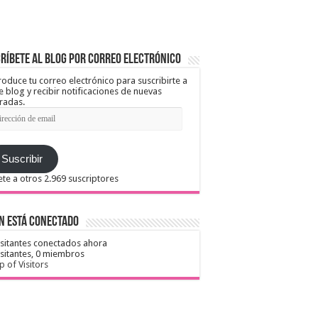
ríbete al blog por correo electrónico
roduce tu correo electrónico para suscribirte a
e blog y recibir notificaciones de nuevas
radas.
ección
il
Suscribir
te a otros 2.969 suscriptores
n está conectado
isitantes conectados ahora
isitantes,
0 miembros
 of Visitors