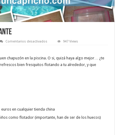
ante
en
Comentarios desactivados
947 Views
Como
hacer
una
nevera
uen chapuzón en la piscina. O si, quizá haya algo mejor… ¿te
flotante
refrescos bien fresquitos flotando a tu alrededor, y que
 3 euros en cualquier tienda china
 niños como flotador (importante, han de ser de los huecos)