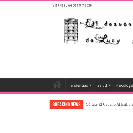
VIERNES , AGOSTO 7 2026
Tendencias
Salud
Psicologi
Breaking News
Córtate El Cabello Al Estilo
Recogidos Super Bonitos Y 