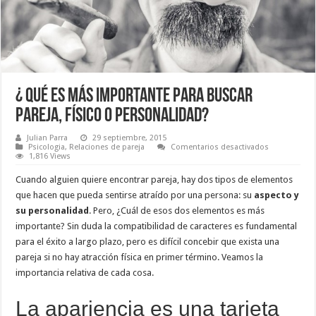
¿ Qué Es Más Importante Para Buscar
Pareja, Físico o Personalidad?
Julian Parra
29 septiembre, 2015
en
Psicologia
,
Relaciones de pareja
Comentarios desactivados
¿
1,816 Views
Qué
Es
Cuando alguien quiere encontrar pareja, hay dos tipos de elementos
Más
Importante
que hacen que pueda sentirse atraído por una persona: su
aspecto y
Para
su personalidad
. Pero, ¿Cuál de esos dos elementos es más
Buscar
Pareja,
importante? Sin duda la compatibilidad de caracteres es fundamental
Físico
o
para el éxito a largo plazo, pero es difícil concebir que exista una
Personalidad
pareja si no hay atracción física en primer término. Veamos la
importancia relativa de cada cosa.
La apariencia es una tarjeta