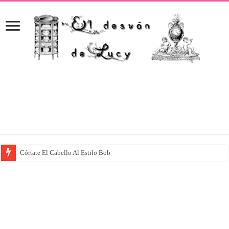
Córtate El Cabello Al Estilo Bob