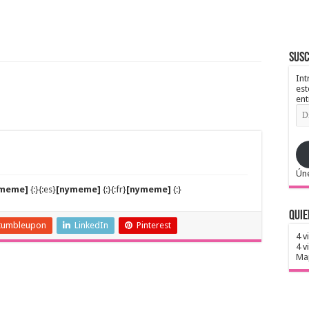
Susc
Int
est
ent
Dir
de
ema
Úne
ymeme]
{:}{:es}
[nymeme]
{:}{:fr}
[nymeme]
{:}
Quie
tumbleupon
LinkedIn
Pinterest
4 v
4 v
Map