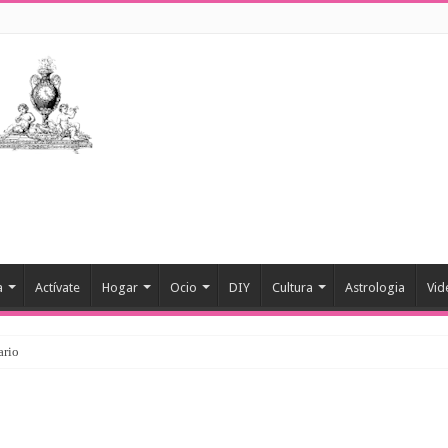
a
Actívate
Hogar
Ocio
DIY
Cultura
Astrologia
Vid
ario