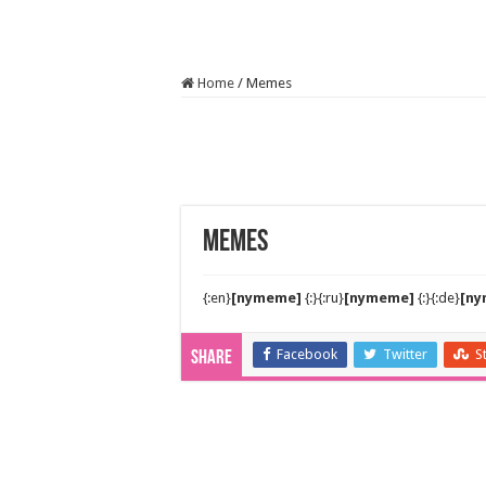
Home
/
Memes
Memes
{:en}
[nymeme]
{:}{:ru}
[nymeme]
{:}{:de}
[n
Facebook
Twitter
S
Share