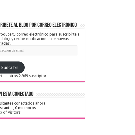
ríbete al blog por correo electrónico
roduce tu correo electrónico para suscribirte a
e blog y recibir notificaciones de nuevas
radas.
ección
il
Suscribir
te a otros 2.969 suscriptores
n está conectado
isitantes conectados ahora
isitantes,
0 miembros
 of Visitors