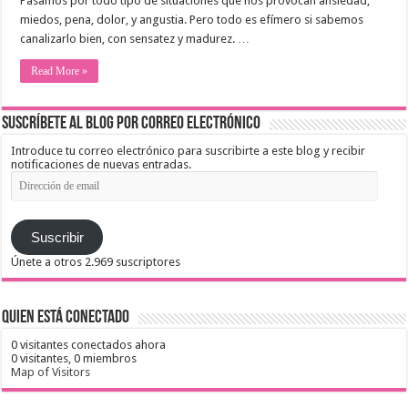
Pasamos por todo tipo de situaciones que nos provocan ansiedad,
miedos, pena, dolor, y angustia. Pero todo es efímero si sabemos
canalizarlo bien, con sensatez y madurez. …
Read More »
Suscríbete al blog por correo electrónico
Introduce tu correo electrónico para suscribirte a este blog y recibir
notificaciones de nuevas entradas.
Dirección
de
email
Suscribir
Únete a otros 2.969 suscriptores
Quien está conectado
0 visitantes conectados ahora
0 visitantes,
0 miembros
Map of Visitors