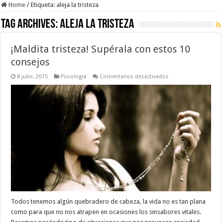
Home
/
Etiqueta:
aleja la tristeza
Tag Archives:
aleja la tristeza
¡Maldita tristeza! Supérala con estos 10
consejos
en
8 julio, 2015
Psicologia
Comentarios desactivados
¡Maldita
tristeza!
Supérala
con
estos
10
consejos
Todos tenemos algún quebradero de cabeza, la vida no es tan plana
como para que no nos atrapen en ocasiones los sinsabores vitales.