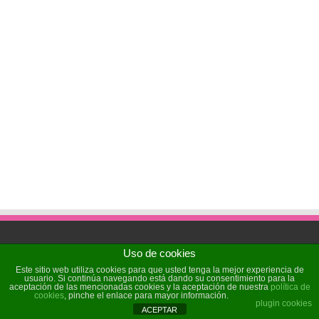
Uso de cookies
Powered by
Sochicat
| Designed by
Sochicat
Este sitio web utiliza cookies para que usted tenga la mejor experiencia de
usuario. Si continúa navegando está dando su consentimiento para la
aceptación de las mencionadas cookies y la aceptación de nuestra
política de
cookies
, pinche el enlace para mayor información.
© Copyright 2026, All Rights Reserved
plugin cookies
ACEPTAR