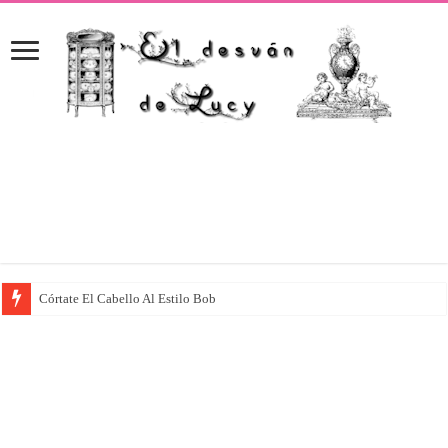
Córtate El Cabello Al Estilo Bob