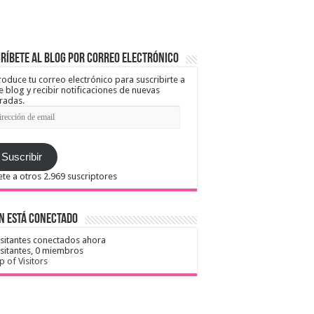
ríbete al blog por correo electrónico
roduce tu correo electrónico para suscribirte a
e blog y recibir notificaciones de nuevas
radas.
ección
il
Suscribir
te a otros 2.969 suscriptores
n está conectado
isitantes conectados ahora
isitantes,
0 miembros
 of Visitors