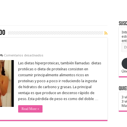
Susc
do
Int
est
ent
Dir
de
ema
en
Comentarios desactivados
Dietas
Hiperproteicas
Las dietas hiperproteicas, también llamadas dietas
protéicas o dieta de proteínas consisten en
Úne
consumir principalmente alimentos ricos en
proteínas y poco a poco ir reduciendo la ingesta
de hidratos de carbono y grasas. La principal
Quie
ventaja es que produce un descenso rápido de
3 v
peso. Esta pérdida de peso es como del doble …
3 v
Map
Read More »