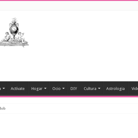
a
Actívate
Hogar
Ocio
DIY
Cultura
Astrologia
Vid
 Bob