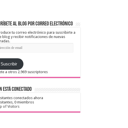
ríbete al blog por correo electrónico
roduce tu correo electrónico para suscribirte a
e blog y recibir notificaciones de nuevas
radas.
ección
il
Suscribir
te a otros 2.969 suscriptores
n está conectado
isitantes conectados ahora
isitantes,
0 miembros
 of Visitors