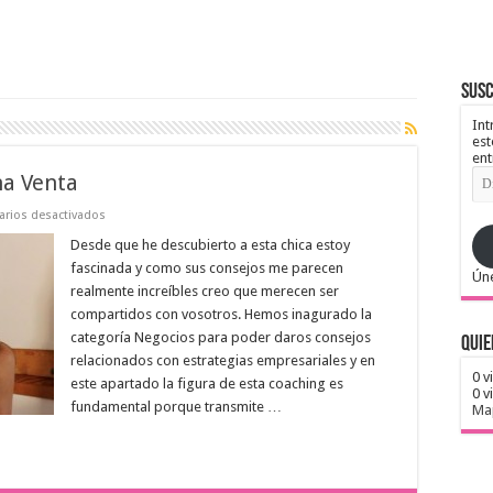
Susc
Int
est
ent
Dir
na Venta
de
ema
en
rios desactivados
3
Trucos
Desde que he descubierto a esta chica estoy
Para
fascinada y como sus consejos me parecen
Cerrar
Úne
Bien
realmente increíbles creo que merecen ser
Una
compartidos con vosotros. Hemos inagurado la
Venta
categoría Negocios para poder daros consejos
Quie
relacionados con estrategias empresariales y en
0 v
este apartado la figura de esta coaching es
0 v
fundamental porque transmite …
Map