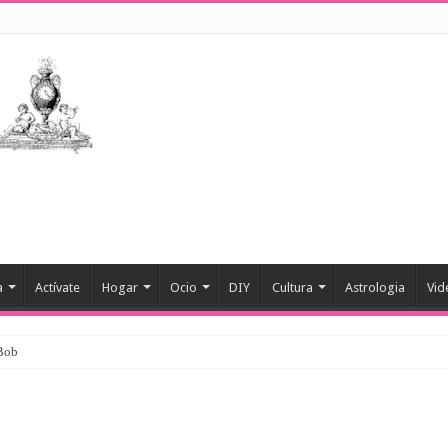
a
Actívate
Hogar
Ocio
DIY
Cultura
Astrologia
Vid
 Bob