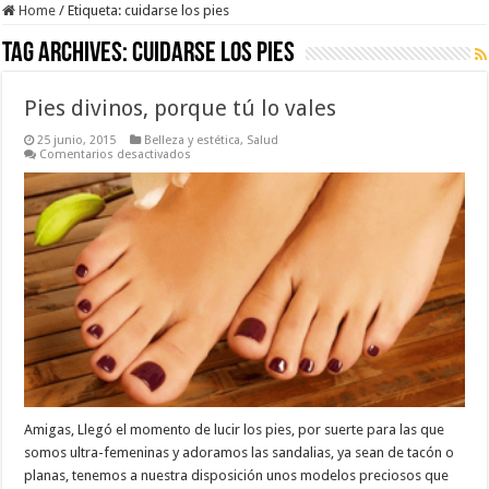
Home
/
Etiqueta:
cuidarse los pies
Tag Archives:
cuidarse los pies
Pies divinos, porque tú lo vales
25 junio, 2015
Belleza y estética
,
Salud
en
Comentarios desactivados
Pies
divinos,
porque
tú
lo
vales
Amigas, Llegó el momento de lucir los pies, por suerte para las que
somos ultra-femeninas y adoramos las sandalias, ya sean de tacón o
planas, tenemos a nuestra disposición unos modelos preciosos que