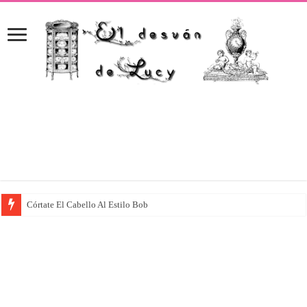
Córtate El Cabello Al Estilo Bob