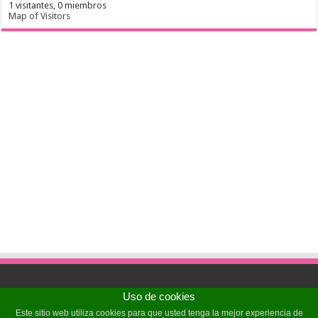
1 visitantes,
0 miembros
Map of Visitors
Uso de cookies
Powered by
Sochicat
| Designed by
Sochicat
Este sitio web utiliza cookies para que usted tenga la mejor experiencia de