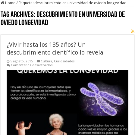
Home
/
Etiqueta:
descubrimiento en universidad de oviedo longevidad
Tag Archives:
descubrimiento en universidad de
oviedo longevidad
¿Vivir hasta los 135 años? Un
descubrimiento científico lo revela
5 agosto, 2015
Cultura
,
Curiosidades
en
Comentarios desactivados
¿Vivir
hasta
los
135
años?
Un
descubrimiento
científico
lo
revela