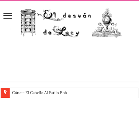
Córtate El Cabello Al Estilo Bob