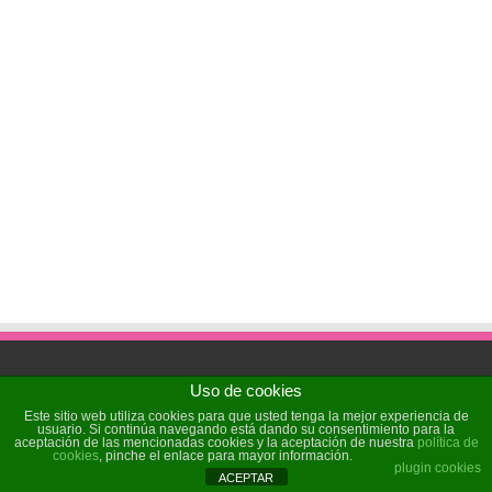
Uso de cookies
Powered by
Sochicat
| Designed by
Sochicat
Este sitio web utiliza cookies para que usted tenga la mejor experiencia de
usuario. Si continúa navegando está dando su consentimiento para la
aceptación de las mencionadas cookies y la aceptación de nuestra
política de
cookies
, pinche el enlace para mayor información.
© Copyright 2026, All Rights Reserved
plugin cookies
ACEPTAR