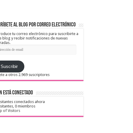
ríbete al blog por correo electrónico
roduce tu correo electrónico para suscribirte a
e blog y recibir notificaciones de nuevas
radas.
ección
il
Suscribir
te a otros 2.969 suscriptores
n está conectado
isitantes conectados ahora
isitantes,
0 miembros
 of Visitors