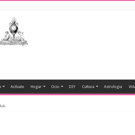
a
Actívate
Hogar
Ocio
DIY
Cultura
Astrologia
Vid
 Bob