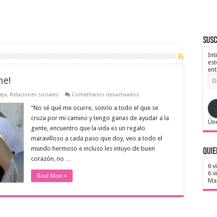
Susc
Int
est
ent
Dir
me!
de
ema
en
eja
,
Relaciones sociales
Comentarios desactivados
¡Socorro,estoy
enamorándome!
“No sé qué me ocurre, sonrío a todo el que se
cruza por mi camino y tengo ganas de ayudar a la
Úne
gente, encuentro que la vida es un regalo
maravilloso a cada paso que doy, veo a todo el
mundo hermoso e incluso les intuyo de buen
Quie
corazón, no …
6 v
6 v
Read More »
Map