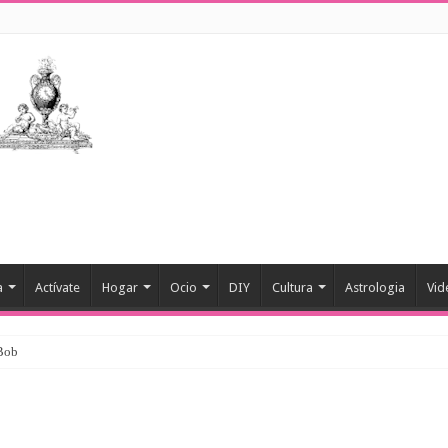
a
Actívate
Hogar
Ocio
DIY
Cultura
Astrologia
Vid
 Bob