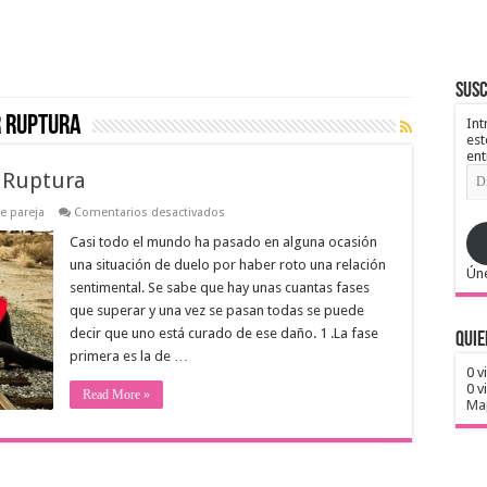
Susc
r ruptura
Int
est
ent
Dir
r Ruptura
de
ema
en
e pareja
Comentarios desactivados
Las
7
Casi todo el mundo ha pasado en alguna ocasión
Fases
una situación de duelo por haber roto una relación
De
Úne
Un
sentimental. Se sabe que hay unas cuantas fases
Duelo
que superar y una vez se pasan todas se puede
Por
Ruptura
decir que uno está curado de ese daño. 1 .La fase
Quie
primera es la de …
0 v
0 v
Read More »
Map