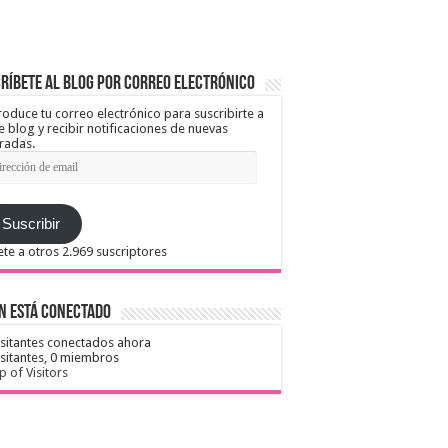
ríbete al blog por correo electrónico
roduce tu correo electrónico para suscribirte a
e blog y recibir notificaciones de nuevas
radas.
ección
il
Suscribir
te a otros 2.969 suscriptores
n está conectado
isitantes conectados ahora
isitantes,
0 miembros
 of Visitors