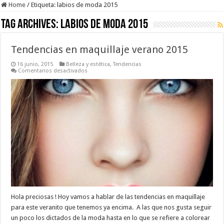
Home
/
Etiqueta:
labios de moda 2015
Tag Archives:
labios de moda 2015
Tendencias en maquillaje verano 2015
16 junio, 2015
Belleza y estética
,
Tendencias
en
Comentarios desactivados
Tendencias
en
maquillaje
verano
2015
Hola preciosas ! Hoy vamos a hablar de las tendencias en maquillaje
para este veranito que tenemos ya encima. A las que nos gusta seguir
un poco los dictados de la moda hasta en lo que se refiere a colorear