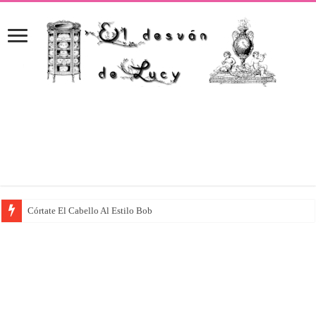
Córtate El Cabello Al Estilo Bob