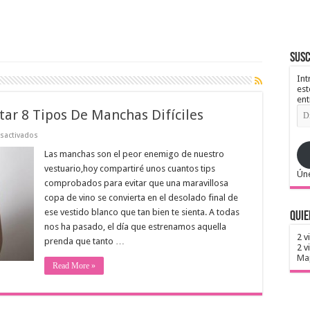
Susc
Int
est
ent
Dir
tar 8 Tipos De Manchas Difíciles
de
ema
en
sactivados
Los
Mejores
Las manchas son el peor enemigo de nuestro
Trucos
vestuario,hoy compartiré unos cuantos tips
Para
Úne
Quitar
comprobados para evitar que una maravillosa
8
copa de vino se convierta en el desolado final de
Tipos
De
ese vestido blanco que tan bien te sienta. A todas
Quie
Manchas
Difíciles
nos ha pasado, el día que estrenamos aquella
2 v
prenda que tanto …
2 v
Map
Read More »