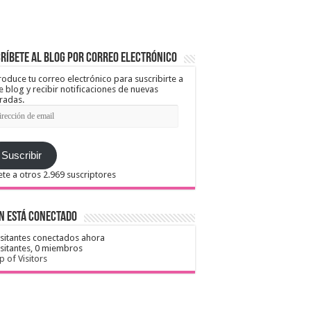
ríbete al blog por correo electrónico
roduce tu correo electrónico para suscribirte a
e blog y recibir notificaciones de nuevas
radas.
ección
il
Suscribir
te a otros 2.969 suscriptores
n está conectado
isitantes conectados ahora
isitantes,
0 miembros
 of Visitors