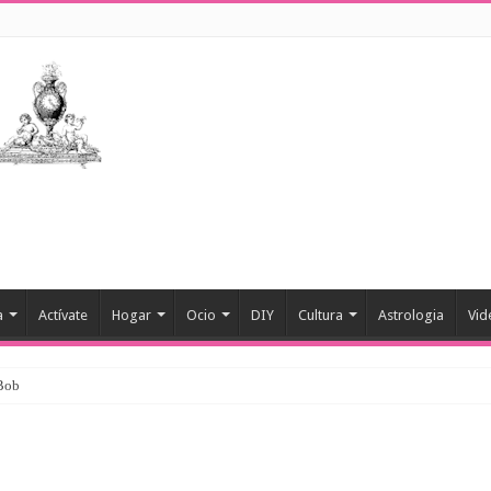
a
Actívate
Hogar
Ocio
DIY
Cultura
Astrologia
Vid
 Bob