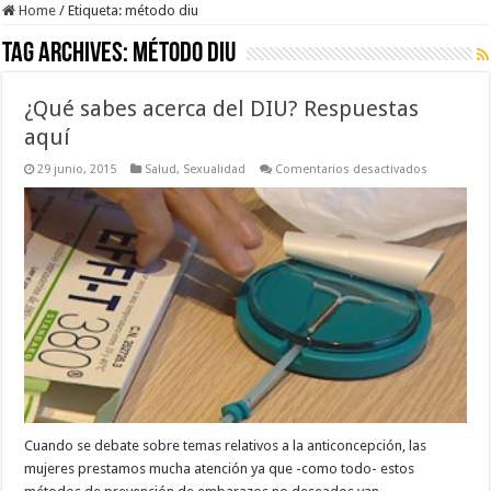
Home
/
Etiqueta:
método diu
Tag Archives:
método diu
¿Qué sabes acerca del DIU? Respuestas
aquí
en
29 junio, 2015
Salud
,
Sexualidad
Comentarios desactivados
¿Qué
sabes
acerca
del
DIU?
Respuesta
aquí
Cuando se debate sobre temas relativos a la anticoncepción, las
mujeres prestamos mucha atención ya que -como todo- estos