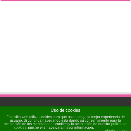
Uso de cookies
Powered by
Sochicat
| Designed by
Sochicat
Este sitio web utiliza cookies para que usted tenga la mejor experiencia de
usuario. Si continúa navegando está dando su consentimiento para la
aceptación de las mencionadas cookies y la aceptación de nuestra
política de
cookies
, pinche el enlace para mayor información.
© Copyright 2026, All Rights Reserved
plugin cookies