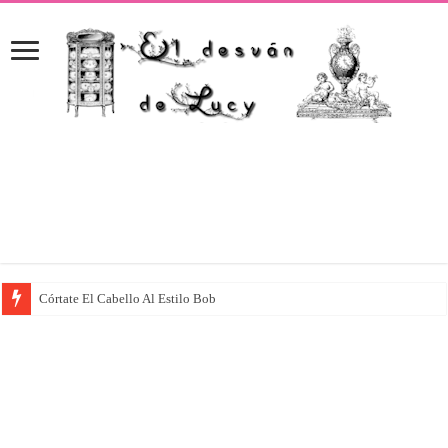
Córtate El Cabello Al Estilo Bob