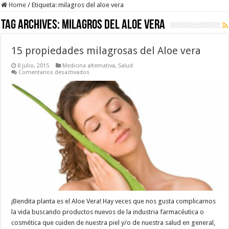
Home
/
Etiqueta:
milagros del aloe vera
Tag Archives:
milagros del aloe vera
15 propiedades milagrosas del Aloe vera
8 julio, 2015
Medicina alternativa
,
Salud
en
Comentarios desactivados
15
propiedades
milagrosas
del
Aloe
vera
¡Bendita planta es el Aloe Vera! Hay veces que nos gusta complicarnos
la vida buscando productos nuevos de la industria farmacéutica o
cosmética que cuiden de nuestra piel y/o de nuestra salud en general,