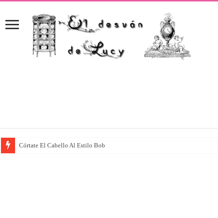
Córtate El Cabello Al Estilo Bob