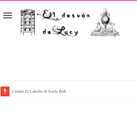
Córtate El Cabello Al Estilo Bob