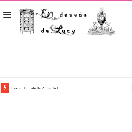
Córtate El Cabello Al Estilo Bob