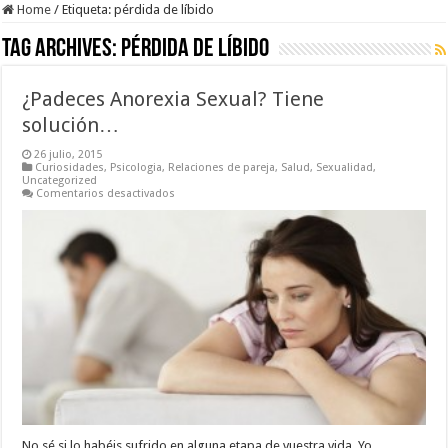
Home
/
Etiqueta:
pérdida de líbido
Tag Archives:
pérdida de líbido
¿Padeces Anorexia Sexual? Tiene
solución…
26 julio, 2015
Curiosidades
,
Psicologia
,
Relaciones de pareja
,
Salud
,
Sexualidad
,
Uncategorized
en
Comentarios desactivados
¿Padeces
Anorexia
Sexual?
Tiene
solución…
No sé si lo habéis sufrido en alguna etapa de vuestra vida. Yo