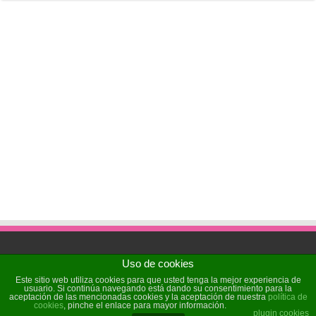
Uso de cookies
Powered by
Sochicat
| Designed by
Sochicat
Este sitio web utiliza cookies para que usted tenga la mejor experiencia de
usuario. Si continúa navegando está dando su consentimiento para la
aceptación de las mencionadas cookies y la aceptación de nuestra
política de
cookies
, pinche el enlace para mayor información.
© Copyright 2026, All Rights Reserved
plugin cookies