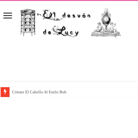
Córtate El Cabello Al Estilo Bob