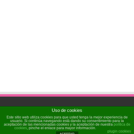
Uso de cookies
Powered by
Sochicat
| Designed by
Sochicat
Este sitio web utiliza cookies para que usted tenga la mejor experiencia de
usuario. Si continúa navegando está dando su consentimiento para la
aceptación de las mencionadas cookies y la aceptación de nuestra
política de
cookies
, pinche el enlace para mayor información.
© Copyright 2026, All Rights Reserved
plugin cookies