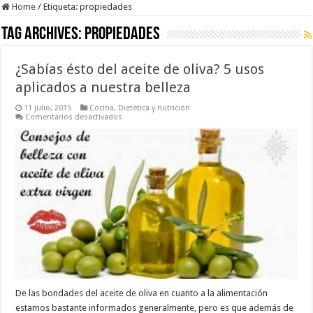
Home
/
Etiqueta:
propiedades
Tag Archives:
propiedades
¿Sabías ésto del aceite de oliva? 5 usos
aplicados a nuestra belleza
11 julio, 2015
Cocina
,
Dietetica y nutrición
en
Comentarios desactivados
¿Sabías
ésto
del
aceite
de
oliva?
5
usos
aplicados
a
nuestra
belleza
De las bondades del aceite de oliva en cuanto a la alimentación
estamos bastante informados generalmente, pero es que además de