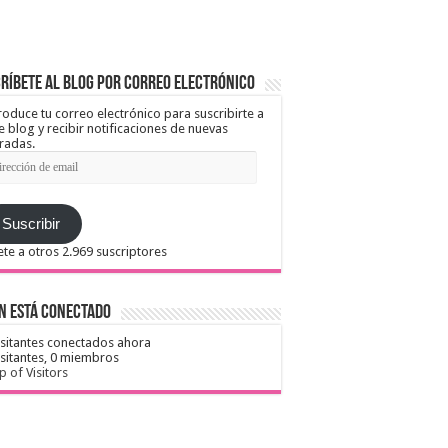
ríbete al blog por correo electrónico
roduce tu correo electrónico para suscribirte a
e blog y recibir notificaciones de nuevas
radas.
ección
il
Suscribir
te a otros 2.969 suscriptores
n está conectado
isitantes conectados ahora
isitantes,
0 miembros
 of Visitors