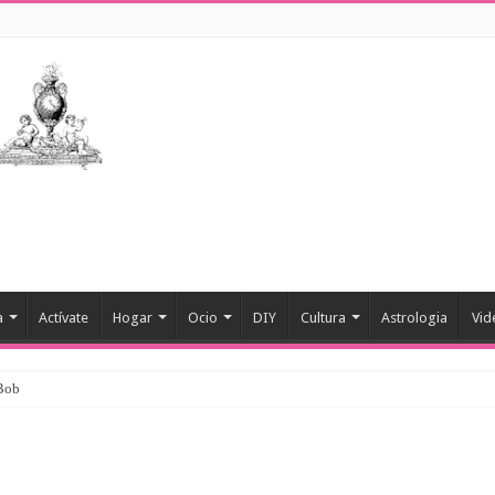
a
Actívate
Hogar
Ocio
DIY
Cultura
Astrologia
Vid
 Bob