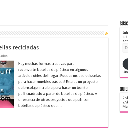
Susc
Int
est
ent
Dir
llas recicladas
de
ema
en
vados
Cómo
hacer
Hay muchas formas creativas para
un
reconvertir botellas de plástico en algunos
puff
Úne
con
artículos útiles del hogar. Puedes incluso utilizarlas
botellas
para hacer muebles básicos! Este es un proyecto
recicladas
de bricolaje increíble para hacer un bonito
Quie
puff cuadrado a partir de botellas de plástico. A
2 v
diferencia de otros proyectos ode puff con
2 v
botellas de plástico que …
Map