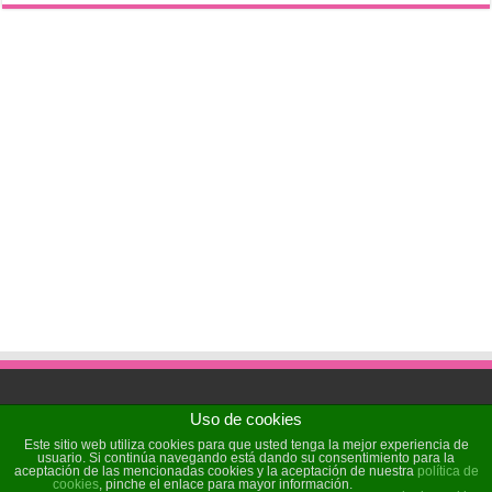
Uso de cookies
Powered by
Sochicat
| Designed by
Sochicat
Este sitio web utiliza cookies para que usted tenga la mejor experiencia de
usuario. Si continúa navegando está dando su consentimiento para la
aceptación de las mencionadas cookies y la aceptación de nuestra
política de
cookies
, pinche el enlace para mayor información.