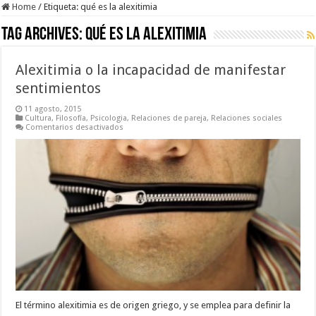
Home
/
Etiqueta:
qué es la alexitimia
Tag Archives:
qué es la alexitimia
Alexitimia o la incapacidad de manifestar
sentimientos
11 agosto, 2015
Cultura
,
Filosofía
,
Psicologia
,
Relaciones de pareja
,
Relaciones sociales
en
Comentarios desactivados
Alexitimia
o
la
incapacidad
de
manifestar
sentimientos
El término alexitimia es de origen griego, y se emplea para definir la