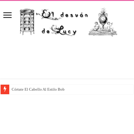
Córtate El Cabello Al Estilo Bob