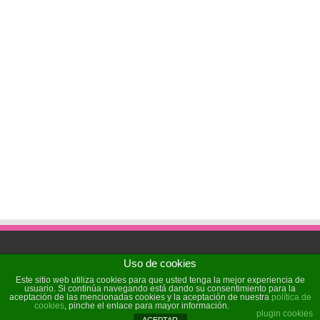
Uso de cookies
Powered by
Sochicat
| Designed by
Sochicat
Este sitio web utiliza cookies para que usted tenga la mejor experiencia de
usuario. Si continúa navegando está dando su consentimiento para la
aceptación de las mencionadas cookies y la aceptación de nuestra
política de
cookies
, pinche el enlace para mayor información.
© Copyright 2026, All Rights Reserved
plugin cookies