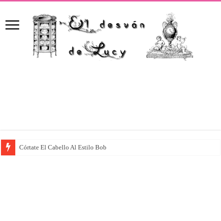
Córtate El Cabello Al Estilo Bob