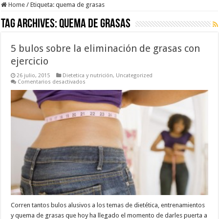
Home
/
Etiqueta:
quema de grasas
Tag Archives:
quema de grasas
5 bulos sobre la eliminación de grasas con
ejercicio
26 julio, 2015
Dietetica y nutrición
,
Uncategorized
en
Comentarios desactivados
5
bulos
sobre
la
eliminación
de
grasas
con
ejercicio
Corren tantos bulos alusivos a los temas de dietética, entrenamientos
y quema de grasas que hoy ha llegado el momento de darles puerta a