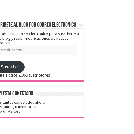
ríbete al blog por correo electrónico
roduce tu correo electrónico para suscribirte a
e blog y recibir notificaciones de nuevas
radas.
ección
il
Suscribir
te a otros 2.969 suscriptores
n está conectado
isitantes conectados ahora
isitantes,
0 miembros
 of Visitors