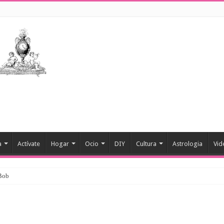
a
Actívate
Hogar
Ocio
DIY
Cultura
Astrologia
Vid
 Bob