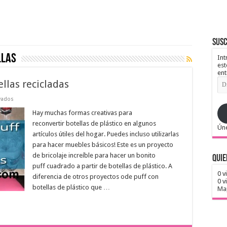
Susc
llas
Int
est
ent
Dir
llas recicladas
de
ema
en
vados
Cómo
hacer
Hay muchas formas creativas para
un
reconvertir botellas de plástico en algunos
puff
Úne
con
artículos útiles del hogar. Puedes incluso utilizarlas
botellas
para hacer muebles básicos! Este es un proyecto
recicladas
de bricolaje increíble para hacer un bonito
Quie
puff cuadrado a partir de botellas de plástico. A
0 v
diferencia de otros proyectos ode puff con
0 v
botellas de plástico que …
Map