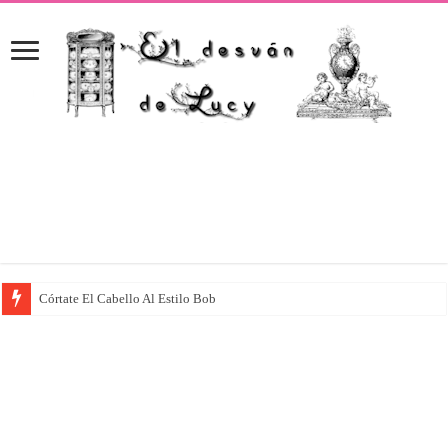
Córtate El Cabello Al Estilo Bob