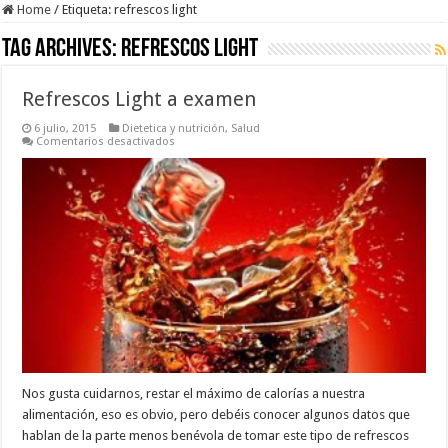
Home
/
Etiqueta:
refrescos light
Tag Archives:
refrescos light
Refrescos Light a examen
6 julio, 2015
Dietetica y nutrición
,
Salud
en
Comentarios desactivados
Refrescos
Light
a
examen
Nos gusta cuidarnos, restar el máximo de calorías a nuestra
alimentación, eso es obvio, pero debéis conocer algunos datos que
hablan de la parte menos benévola de tomar este tipo de refrescos