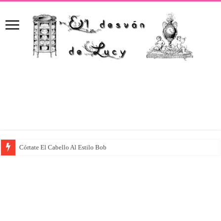
Córtate El Cabello Al Estilo Bob