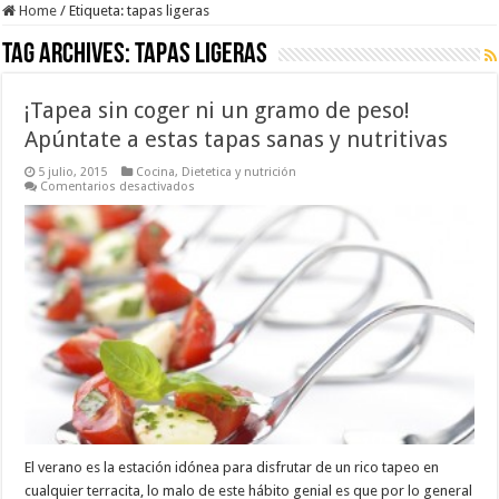
Home
/
Etiqueta:
tapas ligeras
Tag Archives:
tapas ligeras
¡Tapea sin coger ni un gramo de peso!
Apúntate a estas tapas sanas y nutritivas
5 julio, 2015
Cocina
,
Dietetica y nutrición
en
Comentarios desactivados
¡Tapea
sin
coger
ni
un
gramo
de
peso!
Apúntate
a
estas
tapas
sanas
y
nutritivas
El verano es la estación idónea para disfrutar de un rico tapeo en
cualquier terracita, lo malo de este hábito genial es que por lo general