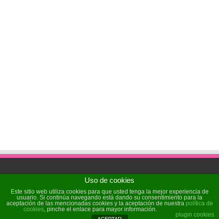
Uso de cookies
Powered by
Sochicat
| Designed by
Sochicat
Este sitio web utiliza cookies para que usted tenga la mejor experiencia de
usuario. Si continúa navegando está dando su consentimiento para la
aceptación de las mencionadas cookies y la aceptación de nuestra
política de
cookies
, pinche el enlace para mayor información.
© Copyright 2026, All Rights Reserved
plugin cookies