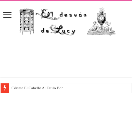
Córtate El Cabello Al Estilo Bob