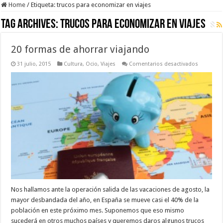
Home
/
Etiqueta:
trucos para economizar en viajes
Tag Archives:
trucos para economizar en viajes
20 formas de ahorrar viajando
en
31 julio, 2015
Cultura
,
Ocio
,
Viajes
Comentarios desactivados
20
formas
de
ahorrar
viajando
Nos hallamos ante la operación salida de las vacaciones de agosto, la
mayor desbandada del año, en España se mueve casi el 40% de la
población en este próximo mes. Suponemos que eso mismo
sucederá en otros muchos países y queremos daros algunos trucos