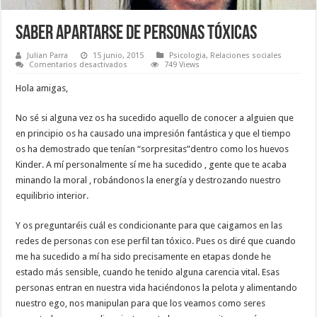
Saber apartarse de personas tóxicas
Julian Parra
15 junio, 2015
Psicologia
,
Relaciones sociales
en
Comentarios desactivados
749 Views
Saber
apartarse
Hola amigas,
de
personas
tóxicas
No sé si alguna vez os ha sucedido aquello de conocer a alguien que
en principio os ha causado una impresión fantástica y que el tiempo
os ha demostrado que tenían “sorpresitas”dentro como los huevos
Kinder. A mí personalmente sí me ha sucedido , gente que te acaba
minando la moral , robándonos la energía y destrozando nuestro
equilibrio interior.
Y os preguntaréis cuál es condicionante para que caigamos en las
redes de personas con ese perfil tan tóxico. Pues os diré que cuando
me ha sucedido a mí ha sido precisamente en etapas donde he
estado más sensible, cuando he tenido alguna carencia vital. Esas
personas entran en nuestra vida haciéndonos la pelota y alimentando
nuestro ego, nos manipulan para que los veamos como seres