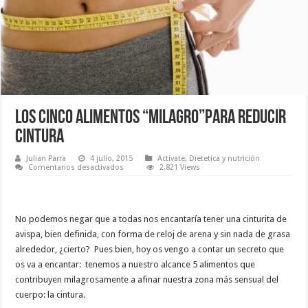
Los Cinco Alimentos “Milagro”Para Reducir
Cintura
Julian Parra
4 julio, 2015
Actívate
,
Dietetica y nutrición
en
Comentarios desactivados
2,821 Views
Los
Cinco
Alimentos
“Milagro”Para
Reducir
No podemos negar que a todas nos encantaría tener una cinturita de
Cintura
avispa, bien definida, con forma de reloj de arena y sin nada de grasa
alrededor, ¿cierto? Pues bien, hoy os vengo a contar un secreto que
os va a encantar: tenemos a nuestro alcance 5 alimentos que
contribuyen milagrosamente a afinar nuestra zona más sensual del
cuerpo: la cintura.