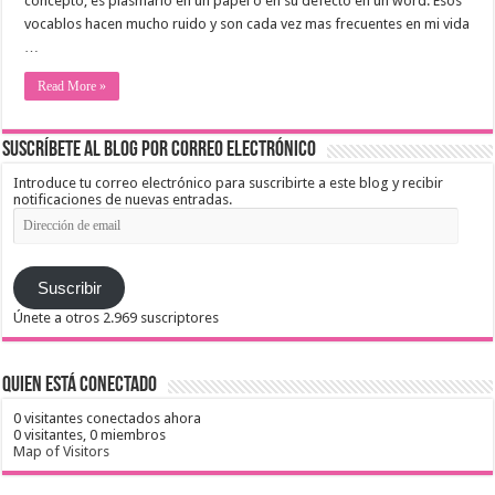
concepto, es plasmarlo en un papel o en su defecto en un word. Esos
vocablos hacen mucho ruido y son cada vez mas frecuentes en mi vida
…
Read More »
Suscríbete al blog por correo electrónico
Introduce tu correo electrónico para suscribirte a este blog y recibir
notificaciones de nuevas entradas.
Dirección
de
email
Suscribir
Únete a otros 2.969 suscriptores
Quien está conectado
0 visitantes conectados ahora
0 visitantes,
0 miembros
Map of Visitors