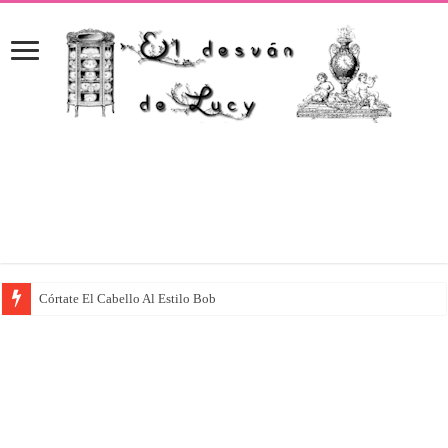
Córtate El Cabello Al Estilo Bob