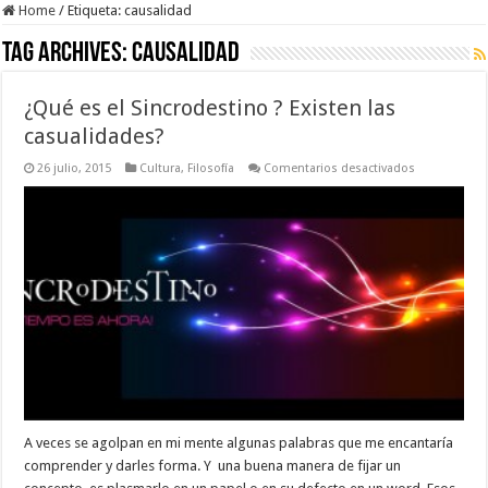
Home
/
Etiqueta:
causalidad
Tag Archives:
causalidad
¿Qué es el Sincrodestino ? Existen las
casualidades?
en
26 julio, 2015
Cultura
,
Filosofía
Comentarios desactivados
¿Qué
es
el
Sincrodestin
?
Existen
las
casualidades
A veces se agolpan en mi mente algunas palabras que me encantaría
comprender y darles forma. Y una buena manera de fijar un