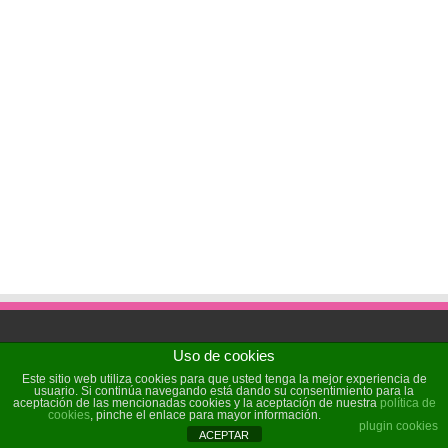
Uso de cookies
Powered by
Sochicat
| Designed by
Sochicat
Este sitio web utiliza cookies para que usted tenga la mejor experiencia de
usuario. Si continúa navegando está dando su consentimiento para la
aceptación de las mencionadas cookies y la aceptación de nuestra
política de
cookies
, pinche el enlace para mayor información.
© Copyright 2026, All Rights Reserved
plugin cookies
ACEPTAR