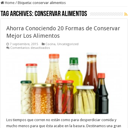
Home
/
Etiqueta:
conservar alimentos
Tag Archives:
conservar alimentos
Ahorra Conociendo 20 Formas de Conservar
Mejor Los Alimentos
7 septiembre, 2015
Cocina
,
Uncategorized
en
Comentarios desactivados
Ahorra
Conociendo
20
Formas
de
Conservar
Mejor
Los
Alimentos
Los tiempos que corren no están como para desperdiciar comida y
mucho menos para que ésta acabe en la basura. Destinamos una gran