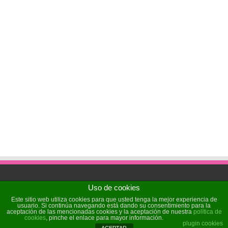
Uso de cookies
Powered by
Sochicat
| Designed by
Sochicat
Este sitio web utiliza cookies para que usted tenga la mejor experiencia de
usuario. Si continúa navegando está dando su consentimiento para la
aceptación de las mencionadas cookies y la aceptación de nuestra
política de
cookies
, pinche el enlace para mayor información.
© Copyright 2026, All Rights Reserved
plugin cookies