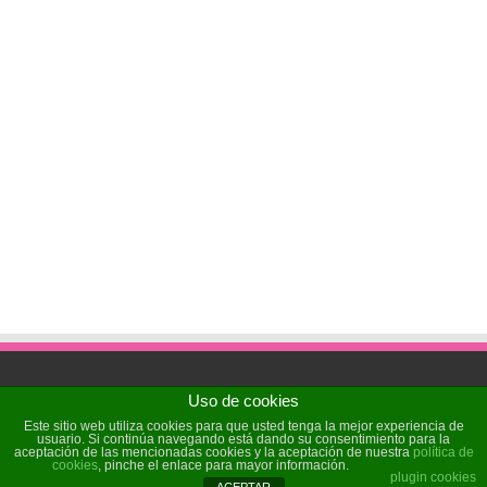
Uso de cookies
Powered by
Sochicat
| Designed by
Sochicat
Este sitio web utiliza cookies para que usted tenga la mejor experiencia de
usuario. Si continúa navegando está dando su consentimiento para la
aceptación de las mencionadas cookies y la aceptación de nuestra
política de
cookies
, pinche el enlace para mayor información.
© Copyright 2026, All Rights Reserved
plugin cookies